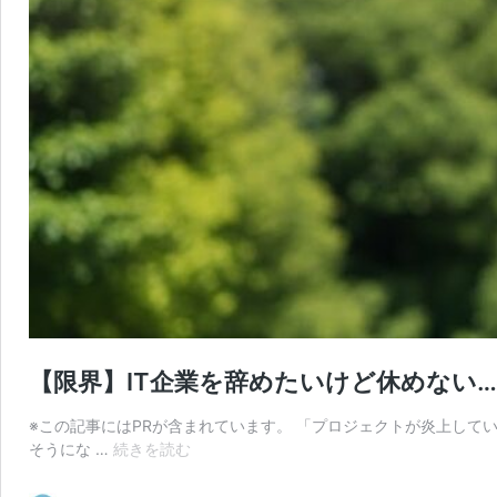
【限界】IT企業を辞めたいけど休めない
※この記事にはPRが含まれています。 「プロジェクトが炎上して
【限
そうにな …
続きを読む
界】
IT